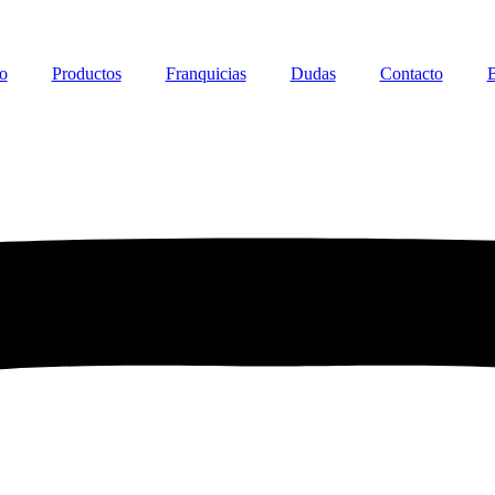
io
Productos
Franquicias
Dudas
Contacto
B