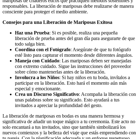
mariposas de criaderos éticos que practiquen métodos sostenibles y
responsables. La liberación de mariposas debe realizarse de manera
consciente para proteger el medio ambiente.
Consejos para una Liberación de Mariposas Exitosa
Haz una Prueba
: Si es posible, realiza una pequeña
liberación de prueba antes del gran día para asegurarte de que
todo salga bien.
Coordina con el Fotógrafo
: Asegúrate de que tu fotógrafo
esté listo para capturar el momento desde diferentes ángulos.
Maneja con Cuidado
: Las mariposas deben ser manejadas
con extremo cuidado. Sigue las instrucciones del proveedor
sobre cómo mantenerlas antes de la liberación.
Involucra a los Niños
: Si hay niños en tu boda, invítalos a
participar en la liberación. Esto hará el momento aún más
especial y emocionante.
Crea un Discurso Significativo
: Acompaña la liberación con
unas palabras sobre su significado. Esto ayudará a tus
invitados a apreciar la profundidad del gesto.
La liberación de mariposas en bodas es una manera hermosa y
significativa de añadir un toque mágico a tu ceremonia. Este acto no
solo encantará a tus invitados, sino que también simbolizará los
nuevos comienzos y la belleza del viaje que estás emprendiendo con
tu pareja. Con la planificación adecuada y un enfoque respetuoso