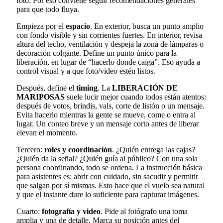
foto. Por eso conviene seguir recomendaciones generales
para que todo fluya.
Empieza por el
espacio
. En exterior, busca un punto amplio
con fondo visible y sin corrientes fuertes. En interior, revisa
altura del techo, ventilación y despeja la zona de lámparas o
decoración colgante. Define un punto único para la
liberación, en lugar de “hacerlo donde caiga”. Eso ayuda a
control visual y a que foto/video estén listos.
Después, define el
timing
. La
LIBERACIÓN DE
MARIPOSAS
suele lucir mejor cuando todos están atentos:
después de votos, brindis, vals, corte de listón o un mensaje.
Evita hacerlo mientras la gente se mueve, come o entra al
lugar. Un conteo breve y un mensaje corto antes de liberar
elevan el momento.
Tercero:
roles y coordinación
. ¿Quién entrega las cajas?
¿Quién da la señal? ¿Quién guía al público? Con una sola
persona coordinando, todo se ordena. La instrucción básica
para asistentes es: abrir con cuidado, sin sacudir y permitir
que salgan por sí mismas. Esto hace que el vuelo sea natural
y que el instante dure lo suficiente para capturar imágenes.
Cuarto:
fotografía y video
. Pide al fotógrafo una toma
amplia y una de detalle. Marca su posición antes del