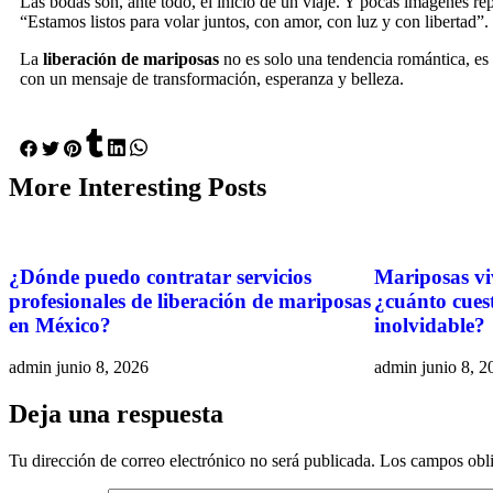
Las bodas son, ante todo, el inicio de un viaje. Y pocas imágenes rep
“Estamos listos para volar juntos, con amor, con luz y con libertad”.
La
liberación de mariposas
no es solo una tendencia romántica, es
con un mensaje de transformación, esperanza y belleza.
More
Interesting
Posts
¿Dónde puedo contratar servicios
Mariposas vi
profesionales de liberación de mariposas
¿cuánto cues
en México?
inolvidable?
admin
junio 8, 2026
admin
junio 8, 2
Deja una respuesta
Tu dirección de correo electrónico no será publicada.
Los campos obli