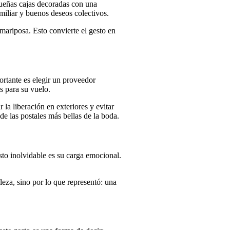
queñas cajas decoradas con una
amiliar y buenos deseos colectivos.
 mariposa. Esto convierte el gesto en
ortante es elegir un proveedor
s para su vuelo.
la liberación en exteriores y evitar
e las postales más bellas de la boda.
to inolvidable es su carga emocional.
za, sino por lo que representó: una