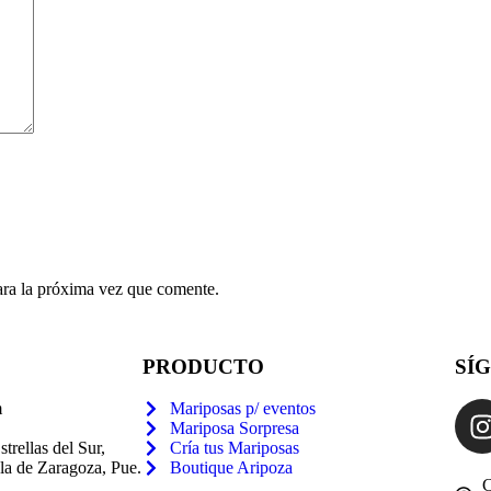
ara la próxima vez que comente.
PRODUCTO
SÍ
m
Mariposas p/ eventos
Mariposa Sorpresa
trellas del Sur,
Cría tus Mariposas
a de Zaragoza, Pue.
Boutique Aripoza
C