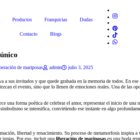
Productos
Franquicias
Dudas
Contacto
Blogs
 único
beración de mariposas
admin
julio 3, 2025
va a sus invitados y que quede grabada en la memoria de todos. En ese
ezcan el evento, sino que lo llenen de emociones reales. Una de las opc
ce una forma poética de celebrar el amor, representar el inicio de una
l simbolismo se intensifica, convirtiendo ese instante en algo profundame
rmación, libertad y renacimiento. Su proceso de metamorfosis inspira a
juntas. Por eso, incluir una
liberación de mariposas
en una boda repr