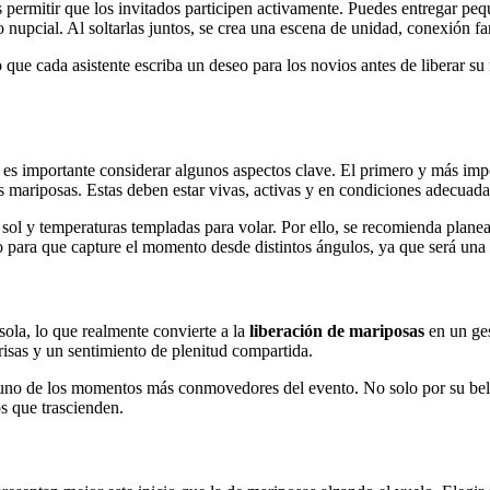
 permitir que los invitados participen activamente. Puedes entregar pe
 nupcial. Al soltarlas juntos, se crea una escena de unidad, conexión f
o que cada asistente escriba un deseo para los novios antes de liberar su
 es importante considerar algunos aspectos clave. El primero y más imp
as mariposas. Estas deben estar vivas, activas y en condiciones adecuada
ol y temperaturas templadas para volar. Por ello, se recomienda planear 
o para que capture el momento desde distintos ángulos, ya que será una d
ola, lo que realmente convierte a la
liberación de mariposas
en un ges
risas y un sentimiento de plenitud compartida.
uno de los momentos más conmovedores del evento. No solo por su belle
s que trascienden.