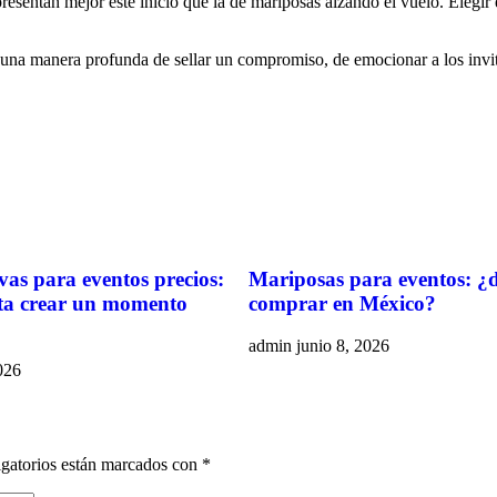
resentan mejor este inicio que la de mariposas alzando el vuelo. Elegir 
 una manera profunda de sellar un compromiso, de emocionar a los invi
vas para eventos precios:
Mariposas para eventos: ¿
ta crear un momento
comprar en México?
admin
junio 8, 2026
026
gatorios están marcados con
*