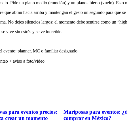
ormato. Pide un plano medio (emoción) y un plano abierto (vuelo). Esto 
e que abran hacia arriba y mantengan el gesto un segundo para que se c
a. No dejes silencios largos; el momento debe sentirse como un “highl
a
se vive sin estrés y se ve increíble.
l evento: planner, MC o familiar designado.
teo + aviso a foto/video.
vas para eventos precios:
Mariposas para eventos: ¿
ta crear un momento
comprar en México?