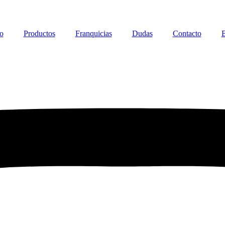
io
Productos
Franquicias
Dudas
Contacto
B