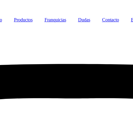
io
Productos
Franquicias
Dudas
Contacto
B