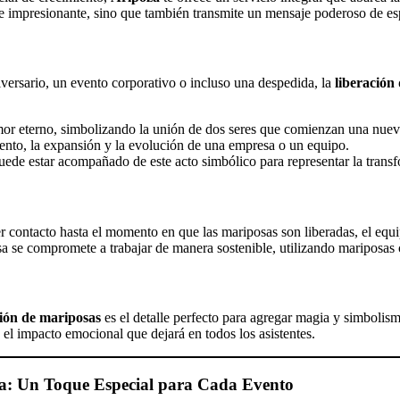
nte impresionante, sino que también transmite un mensaje poderoso de e
versario, un evento corporativo o incluso una despedida, la
liberación
amor eterno, simbolizando la unión de dos seres que comienzan una nuev
iento, la expansión y la evolución de una empresa o un equipo.
ede estar acompañado de este acto simbólico para representar la transf
er contacto hasta el momento en que las mariposas son liberadas, el eq
a se compromete a trabajar de manera sostenible, utilizando mariposas c
ción de mariposas
es el detalle perfecto para agregar magia y simbolis
 el impacto emocional que dejará en todos los asistentes.
za: Un Toque Especial para Cada Evento