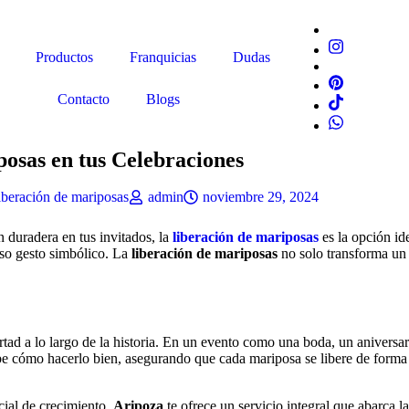
Productos
Franquicias
Dudas
Contacto
Blogs
posas en tus Celebraciones
beración de mariposas
admin
noviembre 29, 2024
 duradera en tus invitados, la
liberación de mariposas
es la opción id
oso gesto simbólico. La
liberación de mariposas
no solo transforma un
tad a lo largo de la historia. En un evento como una boda, un aniversari
e cómo hacerlo bien, asegurando que cada mariposa se libere de forma q
ial de crecimiento,
Aripoza
te ofrece un servicio integral que abarca la