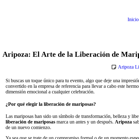
Inicio
Aripoza: El Arte de la Liberación de Mari
Aripoza Li
Si buscas un toque único para tu evento, algo que deje una impresión
convertido en la empresa de referencia para llevar a cabo este herm
dimensión emocional a cualquier celebración.
¿Por qué elegir la liberación de mariposas?
Las mariposas han sido un símbolo de transformación, belleza y liber
liberación de mariposas
marca un antes y un después.
Aripoza
sab
de un nuevo comienzo.
Ya sea que se trate de un compromiso formal o de un momento espec