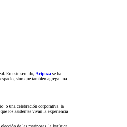
eal. En este sentido,
Aripoza
se ha
 espacio, sino que también agrega una
o, o una celebración corporativa, la
ue los asistentes vivan la experiencia
 elección de las mariposas, la logística